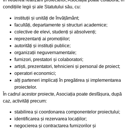
condițiile legii și ale Statutului său, cu:
instituții și unități de învățământ;
facultăți, departamente și structuri academice;
colective de elevi, studenți și absolvenți;
reprezentanți ai promoțiilor;
autorități și instituții publice;
organizații neguvernamentale;
furnizori, prestatori și colaboratori;
artiști, prezentatori, tehnicieni și personal de proiect;
operatori economici;
alți parteneri implicați în pregătirea și implementarea
proiectelor.
În cadrul acestor proiecte, Asociația poate desfășura, după
caz, activități precum:
stabilirea și coordonarea componentelor proiectului;
identificarea și rezervarea locațiilor;
negocierea și contractarea furnizorilor și