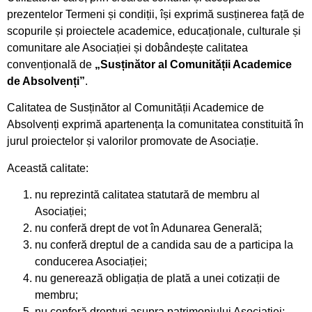
prezentelor Termeni și condiții, își exprimă susținerea față de
scopurile și proiectele academice, educaționale, culturale și
comunitare ale Asociației și dobândește calitatea
convențională de
„Susținător al Comunității Academice
de Absolvenți”
.
Calitatea de Susținător al Comunității Academice de
Absolvenți exprimă apartenența la comunitatea constituită în
jurul proiectelor și valorilor promovate de Asociație.
Această calitate:
nu reprezintă calitatea statutară de membru al
Asociației;
nu conferă drept de vot în Adunarea Generală;
nu conferă dreptul de a candida sau de a participa la
conducerea Asociației;
nu generează obligația de plată a unei cotizații de
membru;
nu conferă drepturi asupra patrimoniului Asociației;