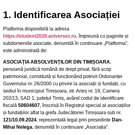
1. Identificarea Asociației
Platforma disponibilă la adresa
https://student2026.aniversez.ro
, împreună cu paginile și
subdomeniile asociate, denumită în continuare „Platforma”,
este administrată de:
ASOCIAȚIA ABSOLVENȚILOR DIN TIMIȘOARA
,
persoană juridică română de drept privat, fără scop
patrimonial, constituită și funcționând potrivit Ordonanței
Guvernului nr. 26/2000 cu privire la asociații și fundații, cu
sediul în municipiul Timișoara, str. Arieș nr. 19, Camera
202/13, SAD 1, județul Timiș, având codul de identificare
fiscală
50604607
, înscrisă în Registrul special al asociațiilor
și fundațiilor aflat la grefa Judecătoriei Timișoara sub nr.
121/10.09.2024
, reprezentată legal prin președinte
Dan-
Mihai Nelega
, denumită în continuare „Asociația”.