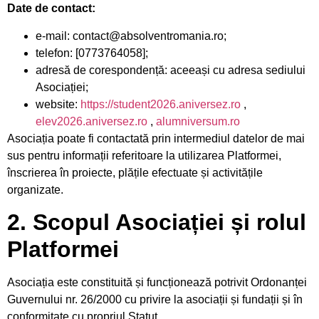
Date de contact:
e-mail:
contact@absolventromania.ro
;
telefon:
[0773764058]
;
adresă de corespondență: aceeași cu adresa sediului
Asociației;
website:
https://student2026.aniversez.ro
,
elev2026.aniversez.ro
,
alumniversum.ro
Asociația poate fi contactată prin intermediul datelor de mai
sus pentru informații referitoare la utilizarea Platformei,
înscrierea în proiecte, plățile efectuate și activitățile
organizate.
2. Scopul Asociației și rolul
Platformei
Asociația este constituită și funcționează potrivit Ordonanței
Guvernului nr. 26/2000 cu privire la asociații și fundații și în
conformitate cu propriul Statut.