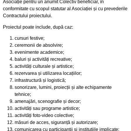
Asociație pentru un anumit Colectiv beneficiar, în
conformitate cu scopul statutar al Asociației și cu prevederile
Contractului proiectului.
Proiectul poate include, după caz:
cursuri festive;
ceremonii de absolvire;
evenimente academice;
baluri și activități recreative;
activități culturale și artistice;
rezervarea și utilizarea locațiilor;
infrastructură și logistică;
sonorizare, lumini, proiecții și alte echipamente
tehnice;
amenajări, scenografie și decor;
activități sau programe artistice;
activități foto-video colective;
măsuri de acces, siguranță și autorizare;
comunicarea cu participanții și instituțiile implicate;